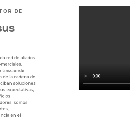
CTOR DE
sus
a red de aliados
omerciales,
e trasciende
n de la cadena de
eciban soluciones
us expectativas,
icios
edores; somos
ntes,
ncia en el