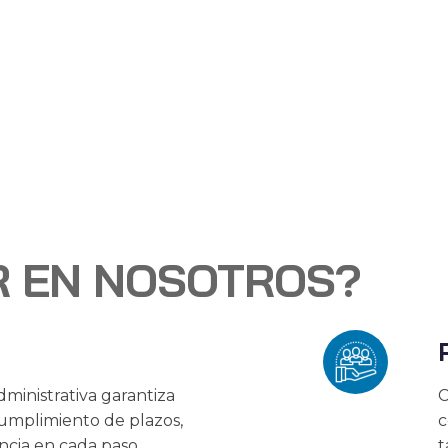
R EN NOSOTROS?
ministrativa garantiza
C
cumplimiento de plazos,
c
ncia en cada paso.
t